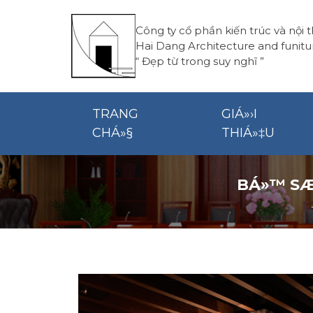
Công ty cổ phần kiến trúc và nội 
Hai Dang Architecture and funitu
“
Đẹp từ trong suy nghĩ
”
TRANG
GIÁ»›I
CHÁ»§
THIÁ»‡U
BÁ»™ SÆ°