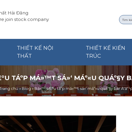
thất Hải Đăng
re join stock company
THIẾT KẾ NỘI
THIẾT KẾ KIẾN
THẤT
TRÚC
U TÁº­P MÁ»™T SÁ»‘ MÁº«U QUÁº§Y B
Trang chủ
»
Blog
»
Bá»™ sÆ°u táº­p má»™t sá»‘ máº«u quáº§y bar Ä‘áº¹