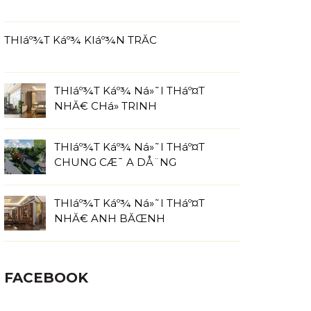
THIáº¾T Káº¾ KIáº¾N TRĂC
THIáº¾T Káº¾ Ná»˜I THáº¤T
NHĂ€ CHá» TRINH
THIáº¾T Káº¾ Ná»˜I THáº¤T
CHUNG CÆ¯ A DÅ¨NG
THIáº¾T Káº¾ Ná»˜I THáº¤T
NHĂ€ ANH BĂŒNH
FACEBOOK