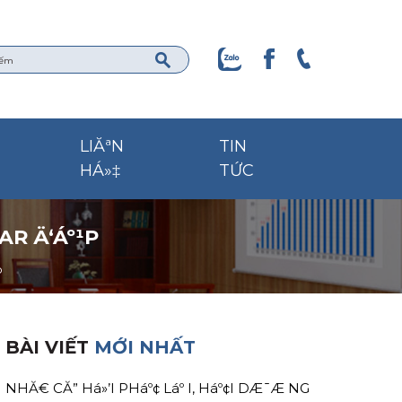
LIĂªN
TIN
HÁ»‡
TỨC
AR Ä‘Áº¹P
p
BÀI VIẾT
MỚI NHẤT
NHĂ€ CĂ” Há»’I PHáº¢ Láº I, Háº¢I DÆ¯Æ NG