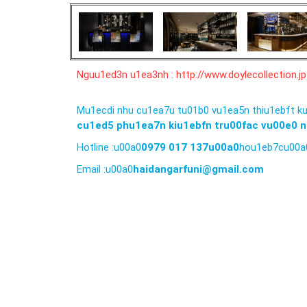
Nguu1ed3n u1ea3nh : http://www.doylecollection.jp
Mu1ecdi nhu cu1ea7u tu01b0 vu1ea5n thiu1ebft ku
cu1ed5 phu1ea7n kiu1ebfn tru00fac vu00e0 
Hotline :u00a0
0979 017 137u00a0
hou1eb7cu00a
Email :u00a0
haidangarfuni@gmail.com