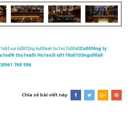
1ebf,vui lu00f2ng liu00ean hu1ec7u00a0
Cu00f4ng ty
nu1ed9i thu1ea5t Hu1ea3i u0110u0103ngu00a0
0
0961 768 996
Chia sẻ bài viết này