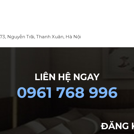
 73, Nguyễn Trãi, Thanh Xuân, Hà Nội
LIÊN HỆ NGAY
0961 768 996
ĐĂNG 