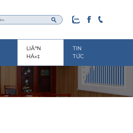
LIĂªN
TIN
HÁ»‡
TỨC