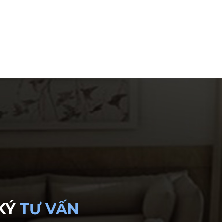
KÝ
TƯ VẤN