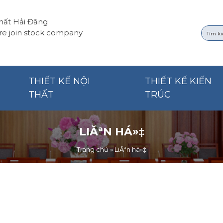
thất Hải Đăng
re join stock company
THIẾT KẾ NỘI
THIẾT KẾ KIẾN
THẤT
TRÚC
LIĂªN HÁ»‡
Trang chủ
»
LiĂªn há»‡