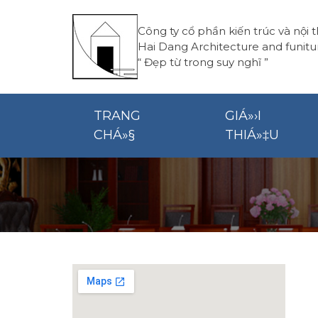
Công ty cổ phần kiến trúc và nội 
Hai Dang Architecture and funitu
“
Đẹp từ trong suy nghĩ
”
TRANG
GIÁ»›I
CHÁ»§
THIÁ»‡U