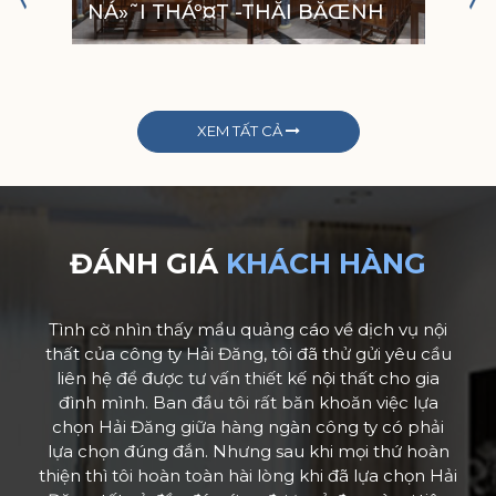
I
NÁ»˜I THÁº¤T -THĂI BĂŒNH
V
XEM TẤT CẢ
ĐÁNH GIÁ
KHÁCH HÀNG
Tình cờ nhìn thấy mẩu quảng cáo về dịch vụ nội
thất của công ty Hải Đăng, tôi đã thử gửi yêu cầu
liên hệ để được tư vấn thiết kế nội thất cho gia
đình mình. Ban đầu tôi rất băn khoăn việc lựa
chọn Hải Đăng giữa hàng ngàn công ty có phải
lựa chọn đúng đắn. Nhưng sau khi mọi thứ hoàn
thiện thì tôi hoàn toàn hài lòng khi đã lựa chọn Hải