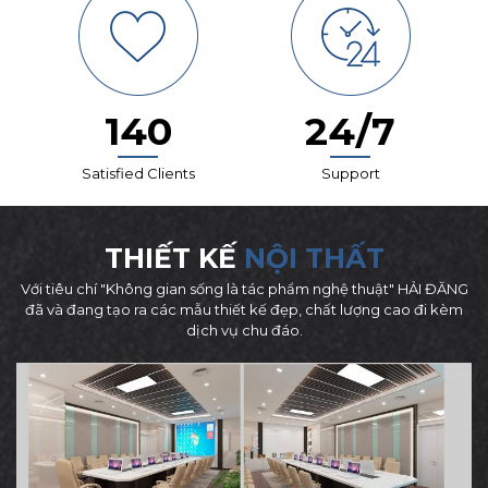
140
24/7
Satisfied Clients
Support
THIẾT KẾ
NỘI THẤT
Với tiêu chí "Không gian sống là tác phẩm nghệ thuật" HẢI ĐĂNG
đã và đang tạo ra các mẫu thiết kế đẹp, chất lượng cao đi kèm
dịch vụ chu đáo.