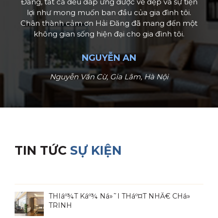
Đăng, tất cả đều đáp ứng được vẻ đẹp và sự tiện
lợi như mong muốn ban đầu của gia đình tôi.
Chân thành cảm ơn Hải Đăng đã mang đến một
không gian sống hiện đại cho gia đình tôi.
NGUYỄN AN
Nguyễn Văn Cừ, Gia Lâm, Hà Nội
TIN TỨC
SỰ KIỆN
THIáº¾T Káº¾ Ná»˜I THáº¤T NHĂ€ CHá»
TRINH