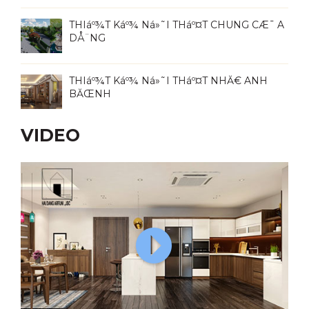
THIáº¾T Káº¾ Ná»˜I THáº¤T CHUNG CÆ¯ A
DÅ¨NG
THIáº¾T Káº¾ Ná»˜I THáº¤T NHĂ€ ANH
BĂŒNH
VIDEO