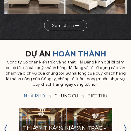
Xem tất cả
DỰ ÁN
HOÀN THÀNH
Công ty Cổ phần kiến trúc và nội thất Hải Đăng kính gửi lời cảm
ơn tới tất cả các quý khách hàng đã đang và sẽ sử dụng các sản
phẩm và dịch vụ của chúng tôi. Sự hài lòng của quý khách hàng
là thành công của Công ty, chúng tôi luôn mong muốn phục vụ
quý khách hàng ngày càng tốt hơn.
NHÀ PHỐ
CHUNG CƯ
BIỆT THỰ
T
THIÁº¾T KÁº¾ KIÁº¾N TRĂC -
BI