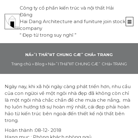
Công ty cổ phần kiến trúc và nội thất Hải
Đăng
Hai Dang Architecture and funiture join stock
company
“
Đẹp từ trong suy nghĩ
”
NÁ»˜I THÁº¤T CHUNG CÆ¯ CHÁ» TRANG
Trang chủ
»
Blog
»
Ná»˜I THáº¤T CHUNG CÆ¯ CHá» TRANG
Ngày nay, khi xã hội ngày càng phát triển hơn, nhu cầu
của con ngừoi về một ngôi nhà đẹp đã không còn chỉ
là một ngôi nhà chắc chắn để che mưa che nắng, mà
họ luôn hướng tới sự hoàn mỹ nhất, cái đẹp phải hoàn
hảo từ kiến trúc bên ngoài đến thiết kế nội thất bên
trong.
Hoàn thành :08-12- 2018
Hạng mục : Phòng khách,phòng ngủ