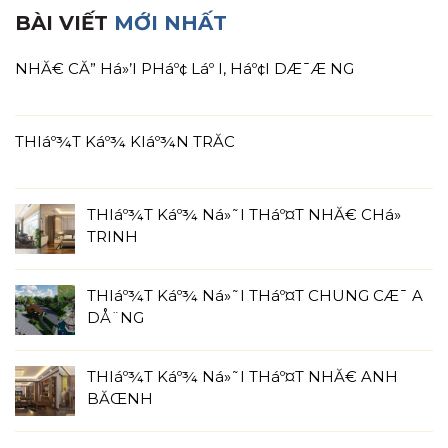
BÀI VIẾT
MỚI NHẤT
NHĂ€ CĂ” Há»’I PHáº¢ Láº I, Háº¢I DÆ¯Æ NG
THIáº¾T Káº¾ KIáº¾N TRĂC
THIáº¾T Káº¾ Ná»˜I THáº¤T NHĂ€ CHá»
TRINH
THIáº¾T Káº¾ Ná»˜I THáº¤T CHUNG CÆ¯ A
DÅ¨NG
THIáº¾T Káº¾ Ná»˜I THáº¤T NHĂ€ ANH
BĂŒNH