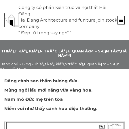
Công ty cổ phần kiến trúc và nội thất Hải
Đăng
Hai Dang Architecture and funiture join stock
company
“
Đẹp từ trong suy nghĩ
”
THIÁº¿T KÁº¿ KIÁº¿N TRĂºC LÁº§U QUAN Ă¢M – SÆ¡N TĂ¢Y,HĂ
NÁ»™I
Trang chủ
»
Blog
»
Thiáº¿t káº¿ kiáº¿n trĂºc láº§u quan Ă¢m – SÆ¡n
TĂ¢y,HĂ Ná»™i
Dâng cành sen thắm hương đưa,
Mừng ngôi lầu mới nắng vừa vàng hoa.
Nam mô Đức mẹ trên tòa
Niềm vui như thấy cánh hoa diệu thường.