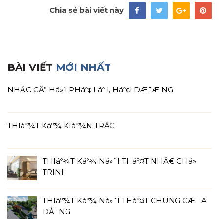
Chia sẻ bài viết này
BÀI VIẾT
MỚI NHẤT
NHĂ€ CĂ” Há»’I PHáº¢ Láº I, Háº¢I DÆ¯Æ NG
THIáº¾T Káº¾ KIáº¾N TRĂC
THIáº¾T Káº¾ Ná»˜I THáº¤T NHĂ€ CHá»
TRINH
THIáº¾T Káº¾ Ná»˜I THáº¤T CHUNG CÆ¯ A
DÅ¨NG