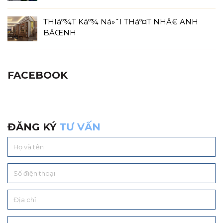
THIáº¾T Káº¾ Ná»˜I THáº¤T NHĂ€ ANH
BĂŒNH
FACEBOOK
ĐĂNG KÝ
TƯ VẤN