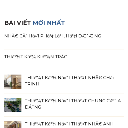
BÀI VIẾT
MỚI NHẤT
NHĂ€ CĂ” Há»’I PHáº¢ Láº I, Háº¢I DÆ¯Æ NG
THIáº¾T Káº¾ KIáº¾N TRĂC
THIáº¾T Káº¾ Ná»˜I THáº¤T NHĂ€ CHá»
TRINH
THIáº¾T Káº¾ Ná»˜I THáº¤T CHUNG CÆ¯ A
DÅ¨NG
THIáº¾T Káº¾ Ná»˜I THáº¤T NHĂ€ ANH