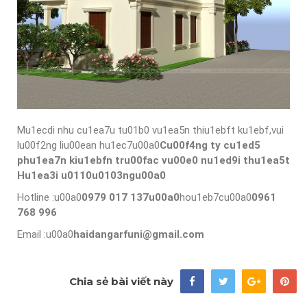
Mu1ecdi nhu cu1ea7u tu01b0 vu1ea5n thiu1ebft ku1ebf,vui
lu00f2ng liu00ean hu1ec7u00a0
Cu00f4ng ty cu1ed5
phu1ea7n kiu1ebfn tru00fac vu00e0 nu1ed9i thu1ea5t
Hu1ea3i u0110u0103ngu00a0
Hotline :u00a0
0979 017 137u00a0
hou1eb7cu00a0
0961
768 996
Email :u00a0
haidangarfuni@gmail.com
Chia sẻ bài viết này