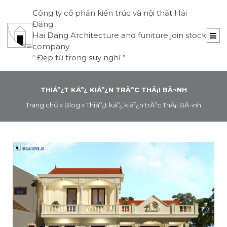
Công ty cổ phần kiến trúc và nội thất Hải
Đăng
Hai Dang Architecture and funiture join stock
company
“
Đẹp từ trong suy nghĩ
”
THIÁº¿T KÁº¿ KIÁº¿N TRĂºC THĂ¡I BĂ¬NH
Trang chủ
»
Blog
»
Thiáº¿t káº¿ kiáº¿n trĂºc ThĂ¡i BĂ¬nh