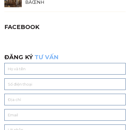
BĂŒNH
FACEBOOK
ĐĂNG KÝ
TƯ VẤN