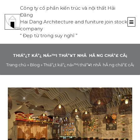
Công ty cổ phần kiến trúc và nội thất Hải
Đăng
Hai Dang Architecture and funiture join stock
company
“
Đẹp từ trong suy nghĩ
”
THIÁº¿T KÁº¿ NÁ»™I THÁº¥T NHĂ HĂ NG CHÁº£ CĂ¡
Trang chủ
»
Blog
»
Thiáº¿t káº¿ ná»™i tháº¥t nhĂ hĂ ng cháº£ cĂ¡