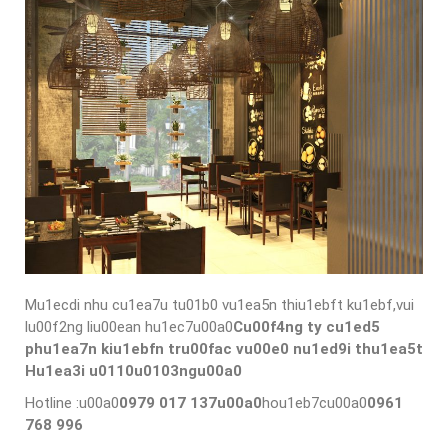
Mu1ecdi nhu cu1ea7u tu01b0 vu1ea5n thiu1ebft ku1ebf,vui
lu00f2ng liu00ean hu1ec7u00a0
Cu00f4ng ty cu1ed5
phu1ea7n kiu1ebfn tru00fac vu00e0 nu1ed9i thu1ea5t
Hu1ea3i u0110u0103ngu00a0
Hotline :u00a0
0979 017 137u00a0
hou1eb7cu00a0
0961
768 996