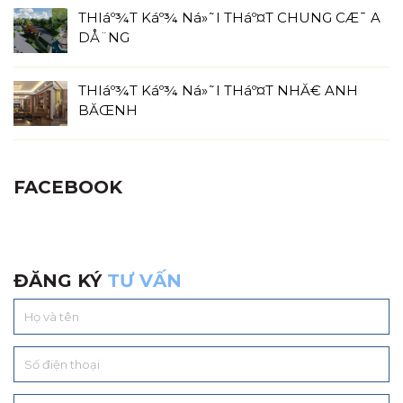
THIáº¾T Káº¾ Ná»˜I THáº¤T CHUNG CÆ¯ A
DÅ¨NG
THIáº¾T Káº¾ Ná»˜I THáº¤T NHĂ€ ANH
BĂŒNH
FACEBOOK
ĐĂNG KÝ
TƯ VẤN