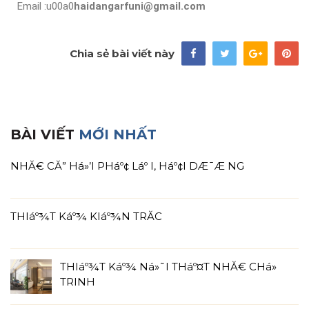
Email :u00a0
haidangarfuni@gmail.com
Chia sẻ bài viết này
BÀI VIẾT
MỚI NHẤT
NHĂ€ CĂ” Há»’I PHáº¢ Láº I, Háº¢I DÆ¯Æ NG
THIáº¾T Káº¾ KIáº¾N TRĂC
THIáº¾T Káº¾ Ná»˜I THáº¤T NHĂ€ CHá»
TRINH