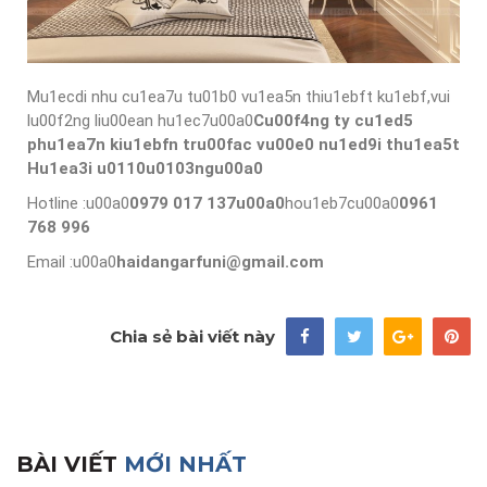
Mu1ecdi nhu cu1ea7u tu01b0 vu1ea5n thiu1ebft ku1ebf,vui
lu00f2ng liu00ean hu1ec7u00a0
Cu00f4ng ty cu1ed5
phu1ea7n kiu1ebfn tru00fac vu00e0 nu1ed9i thu1ea5t
Hu1ea3i u0110u0103ngu00a0
Hotline :u00a0
0979 017 137u00a0
hou1eb7cu00a0
0961
768 996
Email :u00a0
haidangarfuni@gmail.com
Chia sẻ bài viết này
BÀI VIẾT
MỚI NHẤT