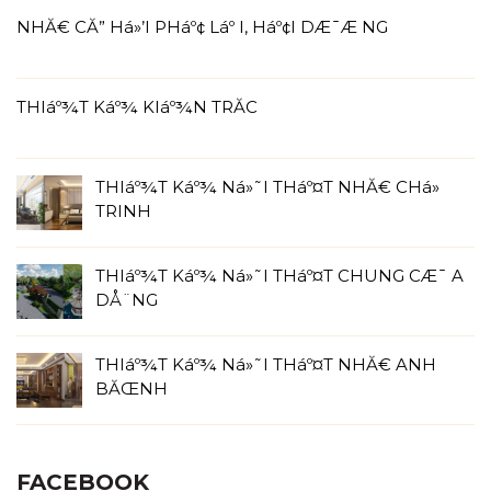
NHĂ€ CĂ” Há»’I PHáº¢ Láº I, Háº¢I DÆ¯Æ NG
THIáº¾T Káº¾ KIáº¾N TRĂC
THIáº¾T Káº¾ Ná»˜I THáº¤T NHĂ€ CHá»
TRINH
THIáº¾T Káº¾ Ná»˜I THáº¤T CHUNG CÆ¯ A
DÅ¨NG
THIáº¾T Káº¾ Ná»˜I THáº¤T NHĂ€ ANH
BĂŒNH
FACEBOOK