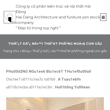
Công ty cổ phần kiến trúc và nội thất Hải
Đăng
Hai Dang Architecture and funiture join stock
company
“
Đẹp từ trong suy nghĩ
”
THIÁº¿T KÁº¿ NÁ»™I THÁº¥T PHĂ²NG NGÁ»§ CON GĂ¡I
Trang chủ
»
Blog
»
Thiáº¿t káº¿ ná»™i tháº¥t phĂ²ng ngá»§ con gĂ¡i
PHu00d2NG NGu1ee6 BIu1ec6T THu1ef0u00a0
Chu1ee7 u0111u1ea7u tu01b0 :
A Tuyu1ebfn
u0110u1ecba u0111iu1ec3m :
Hu01b0ng Yu00ean