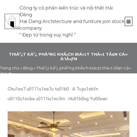
Công ty cổ phần kiến trúc và nội thất Hải
Đăng
Hai Dang Architecture and funiture join stock
company
“
Đẹp từ trong suy nghĩ
”
THIÁº¿T KÁº¿ PHĂ²NG KHĂ¡CH BIÁ»‡T THÁ»± TĂ¢N CÁ»•
Ä‘IÁ»ƑN
Trang chủ
»
Blog
»
Thiáº¿t káº¿ phĂ²ng khĂ¡ch biá»‡t thá»± tĂ¢n cá»•
Ä‘iá»ƒn
Chu1ee7 u0111u1ea7u tu01b0 : A Tuyu1ebfn
u0110u1ecba u0111iu1ec3m : Hu01b0ng Yu00ean