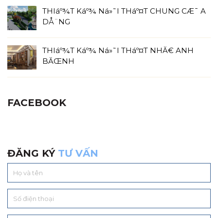
THIáº¾T Káº¾ Ná»˜I THáº¤T CHUNG CÆ¯ A
DÅ¨NG
THIáº¾T Káº¾ Ná»˜I THáº¤T NHĂ€ ANH
BĂŒNH
FACEBOOK
ĐĂNG KÝ
TƯ VẤN