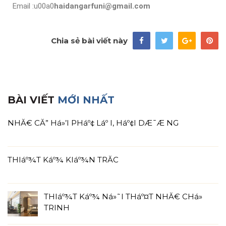
Email :u00a0
haidangarfuni@gmail.com
Chia sẻ bài viết này
BÀI VIẾT
MỚI NHẤT
NHĂ€ CĂ” Há»’I PHáº¢ Láº I, Háº¢I DÆ¯Æ NG
THIáº¾T Káº¾ KIáº¾N TRĂC
THIáº¾T Káº¾ Ná»˜I THáº¤T NHĂ€ CHá»
TRINH