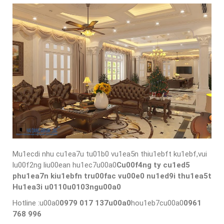
Mu1ecdi nhu cu1ea7u tu01b0 vu1ea5n thiu1ebft ku1ebf,vui
lu00f2ng liu00ean hu1ec7u00a0
Cu00f4ng ty cu1ed5
phu1ea7n kiu1ebfn tru00fac vu00e0 nu1ed9i thu1ea5t
Hu1ea3i u0110u0103ngu00a0
Hotline :u00a0
0979 017 137u00a0
hou1eb7cu00a0
0961
768 996