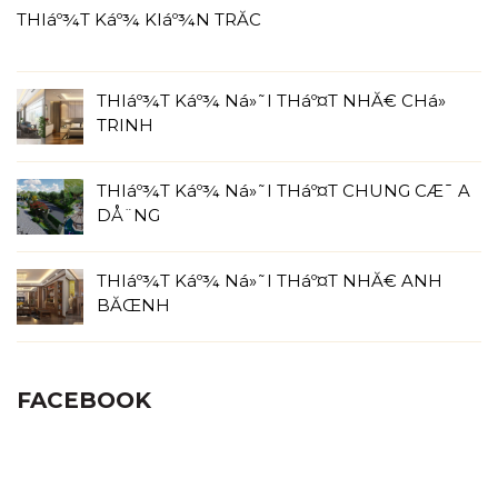
THIáº¾T Káº¾ KIáº¾N TRĂC
THIáº¾T Káº¾ Ná»˜I THáº¤T NHĂ€ CHá»
TRINH
THIáº¾T Káº¾ Ná»˜I THáº¤T CHUNG CÆ¯ A
DÅ¨NG
THIáº¾T Káº¾ Ná»˜I THáº¤T NHĂ€ ANH
BĂŒNH
FACEBOOK