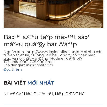
Bá»™ sÆ°u táº­p má»™t sá»‘
máº«u quáº§y bar Ä‘áº¹p
Nguồn ảnh : http://www.doylecollection.jp Mọi nhu cầu
tư vấn thiết kế,vui lòng liên hệ Công ty cổ phần kiến
trúc và nội thất Hải Đăng Hotline : 0979 017
137 hoặc 0961 768 996 Email
:
haidangarfuni@gmail.com
Đọc thêm
BÀI VIẾT
MỚI NHẤT
NHĂ€ CĂ” Há»’I PHáº¢ Láº I, Háº¢I DÆ¯Æ NG